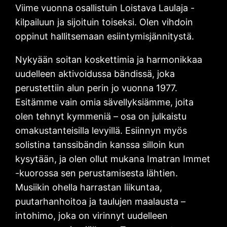
Viime vuonna osallistuin Loistava Laulaja -
kilpailuun ja sijoituin toiseksi. Olen vihdoin
oppinut hallitsemaan esiintymisjännitystä.
Nykyään soitan koskettimia ja harmonikkaa
uudelleen aktivoidussa bändissä, joka
perustettiin alun perin jo vuonna 1977.
Esitämme vain omia sävellyksiämme, joita
olen tehnyt kymmeniä – osa on julkaistu
omakustanteisilla levyillä. Esiinnyn myös
solistina tanssibändin kanssa silloin kun
kysytään, ja olen ollut mukana Imatran Immet
-kuorossa sen perustamisesta lähtien.
Musiikin ohella harrastan liikuntaa,
puutarhanhoitoa ja taulujen maalausta –
intohimo, joka on virinnyt uudelleen