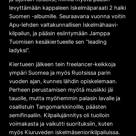
levyttämään kappaleen Iskelmäparaati 2 halki
Suomen -albumille. Seuraavana vuonna voitin
Apu-lehden valtakunnallisen Iskelmähaavi-
kilpailun, ja pääsin esiintymään Jamppa
Tuomisen kesäkiertueelle sen ”leading
ladyksi”.
Kiertueen jälkeen tein freelancer-keikkoja
ympäri Suomea ja myös Ruotsissa parin
vuoden ajan, kunnes lähdin opiskelemaan.
Perheen perustamisen myötä musiikki jäi
tauolle, mutta myöhemmin palasin lavalle ja
osallistuin Tangomarkkinoille, päästen
semifinaaliin. Kilpailujännitys oli tuolloin
voimakasta ja vaikutti suorituksiin, kuten
myös Kiuruveden iskelmäseniorikilpailuissa.