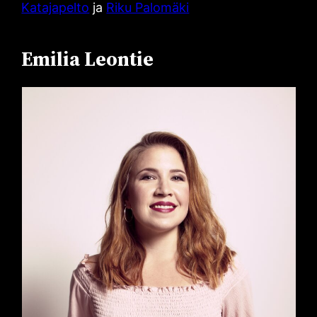
Katajapelto
ja
Riku Palomäki
Emilia Leontie