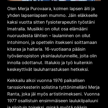
Olen Merja Purovaara, kolmen lapsen äiti ja
yhden lapsenlapsen mummo. Jäin eläkkeelle
kaksi vuotta sitten fysioterapeutin työstäni
Imatralla. Musiikki on ollut osa elämääni
nuoruudesta lähtien – laulaminen on ollut
intohimoni, ja opettelin itsekseni soittamaan
kitaraa ja haitaria. 16-vuotiaana pääsin
työväenopiston yksinlaulutunneille, joita olin
innolla odottanut. Iltalukio ja työ kuitenkin
keskeyttivät lauluharrastuksen hetkeksi.
Keikkailu alkoi vuonna 1976 paikallisen
tanssiorkesterin solistina tyttönimelläni Merja
Ranta, joka jäi myös artistinimekseni. Vuonna
1977 osallistuin ensimmäiseen laulukilpailuuni
ja sijoituin toiseksi, minkä myötä pääsin