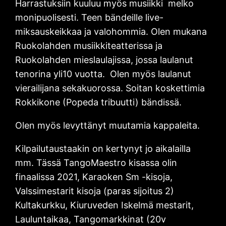
Harrastuksiin kuuluu myös musiikki melko
monipuolisesti. Teen bändeille live-
miksauskeikkaa ja valohommia. Olen mukana
Ruokolahden musiikkiteatterissa ja
Ruokolahden mieslaulajissa, jossa laulanut
tenorina yli10 vuotta. Olen myös laulanut
vierailijana sekakuorossa. Soitan koskettimia
Rokkikone (Popeda tribuutti) bändissä.
Olen myös levyttänyt muutamia kappaleita.
Kilpailutaustaakin on kertynyt jo aikalailla
mm. Tässä TangoMaestro kisassa olin
finaalissa 2021, Karaoken Sm -kisoja,
Valssimestarit kisoja (paras sijoitus 2)
Kultakurkku, Kiuruveden Iskelmä mestarit,
Lauluntaikaa, Tangomarkkinat (20v