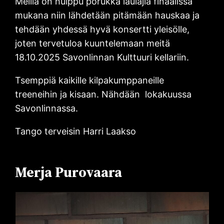
Meillä on huippu porukka laulajia finaalissa
mukana niin lähdetään pitämään hauskaa ja
tehdään yhdessä hyvä konsertti yleisölle,
joten tervetuloa kuuntelemaan meitä
18.10.2025 Savonlinnan Kulttuuri kellariin.
Tsemppiä kaikille kilpakumppaneille
treeneihin ja kisaan. Nähdään lokakuussa
Savonlinnassa.
Tango terveisin Harri Laakso
Merja Purovaara