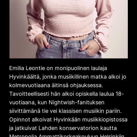
Emilia Leontie on monipuolinen laulaja
Hyvinkäältä, jonka musiikillinen matka alkoi jo
kolmevuotiaana äitinsä ohjauksessa.
Tavoitteellisesti hän alkoi opiskella laulua 18-
vuotiaana, kun Nightwish-fanituksen
siivittämänä tie vei klassisen musiikin pariin.
Opinnot alkoivat Hyvinkään musiikkiopistossa
ja jatkuivat Lahden konservatorion kautta
Metropolia Ammattikorkeakouluun Helsinkiin,