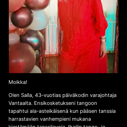
Moikka!
Olen Salla, 43-vuotias päiväkodin varajohtaja
Vantaalta. Ensikosketukseni tangoon
tapahtui ala-asteikäisenä kun pääsen tanssia
harrastavien vanhempieni mukana
kiertämään tanssilavoja. Ihailin tango- ja