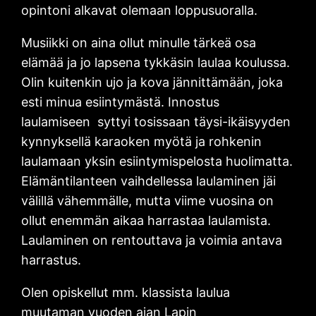
opintoni alkavat olemaan loppusuoralla.
Musiikki on aina ollut minulle tärkeä osa
elämää ja jo lapsena tykkäsin laulaa koulussa.
Olin kuitenkin ujo ja kova jännittämään, joka
esti minua esiintymästä. Innostus
laulamiseen syttyi tosissaan täysi-ikäisyyden
kynnyksellä karaoken myötä ja rohkenin
laulamaan yksin esiintymispelosta huolimatta.
Elämäntilanteen vaihdellessa laulaminen jäi
välillä vähemmälle, mutta viime vuosina on
ollut enemmän aikaa harrastaa laulamista.
Laulaminen on rentouttava ja voimia antava
harrastus.
Olen opiskellut mm. klassista laulua
muutaman vuoden ajan Lapin