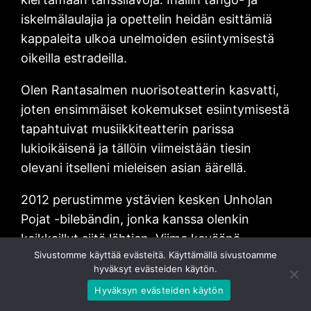
iskelmälaulajia ja opettelin heidän esittämiä
kappaleita ulkoa unelmoiden esiintymisestä
oikeilla estradeilla.
Olen Rantasalmen nuorisoteatterin kasvatti,
joten ensimmäiset kokemukset esiintymisestä
tapahtuivat musiikkiteatterin parissa
lukioikäisenä ja tällöin viimeistään tiesin
olevani itselleni mieleisen asian äärellä.
2012 perustimme ystävien kesken Unholan
Pojat -bilebändin, jonka kanssa olenkin
keikkaillut siitä lähtien. Viime keväänä
Sivustomme käyttää evästeitä. Käyttämällä sivustoamme
ystäväni vinkkasi TangoMaestro -kilpailusta
hyväksyt evästeiden käytön.
ja siitä se idea sitten syttyi ja tietyllä tavalla
Hyväksyn evästeiden käytön
tapahtui paluu sinne, mistä kaikki alkoi.