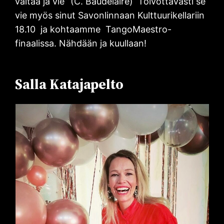
valtaa ja vie” (C. Baudelaire) Toivottavasti se
vie myös sinut Savonlinnaan Kulttuurikellariin
18.10 ja kohtaamme TangoMaestro-
finaalissa. Nähdään ja kuullaan!
Salla Katajapelto