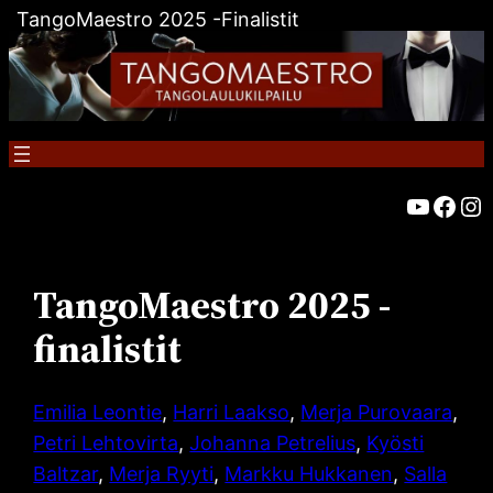
TangoMaestro 2025 -finalistit
Siirry
sisältöön
TangoMaestro – You
TangoMaestr
TangoM
TangoMaestro 2025 -
finalistit
Emilia Leontie
,
Harri Laakso
,
Merja Purovaara
,
Petri Lehtovirta
,
Johanna Petrelius
,
Kyösti
Baltzar
,
Merja Ryyti
,
Markku Hukkanen
,
Salla