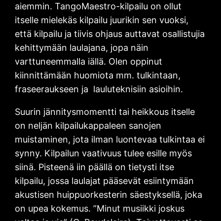
aiemmin. TangoMaestro-kilpailu on ollut
itselle mielekäs kilpailu juurikin sen vuoksi,
että kilpailu ja tiivis ohjaus auttavat osallistujia
kehittymään laulajana, jopa näin
varttuneemmalla iällä. Olen oppinut
kiinnittämään huomiota mm. tulkintaan,
fraseeraukseen ja lauluteknisiin asioihin.
Suurin jännitysmomentti tai heikkous itselle
on neljän kilpailukappaleen sanojen
muistaminen, jota ilman luontevaa tulkintaa ei
synny. Kilpailun vaativuus tulee esille myös
siinä. Pisteenä iin päällä on tietysti itse
kilpailu, jossa laulajat pääsevät esiintymään
akustisen huippuorkesterin säestyksellä, joka
on upea kokemus. ”Minut musiikki joskus