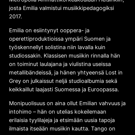
josta Emilia valmistui musiikkipedagogiksi
2017.
Emilia on esiintynyt ooppera- ja
operettiproduktioissa ympäri Suomen ja
työskennellyt solistina niin lavalla kuin
studiossakin. Klassisen musiikin rinnalla hän
on toiminut laulajana ja viulistina useissa
metallibändeissä, ja hänen yhtyeensä Lost in
Grey on julkaissut neljä studioalbumia sekä
keikkaillut laajasti Suomessa ja Euroopassa.
Monipuolisuus on aina ollut Emilian vahvuus ja
intohimo – hän on utelias kokeilemaan
erilaisia tyylilajeja ja etsimään uusia tapoja
ilmaista itseään musiikin kautta. Tango on